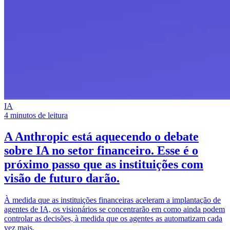
IA
4 minutos de leitura
A Anthropic está aquecendo o
debate
sobre IA no setor financeiro
. Esse é o
próximo passo que as instituições com
visão de futuro darão.
À medida que as instituições financeiras aceleram a implantação de
agentes de IA, os visionários se concentrarão em como ainda podem
controlar as decisões, à medida que os agentes as automatizam cada
vez mais.