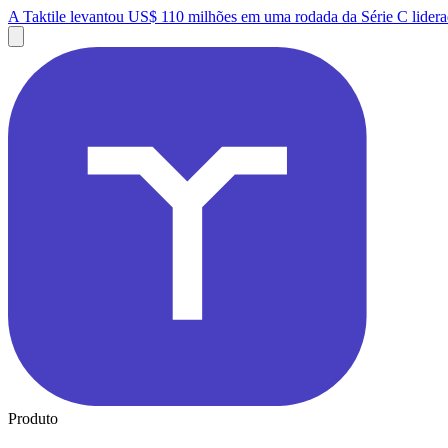
A Taktile levantou US$ 110 milhões em uma rodada da Série C lidera
Produto