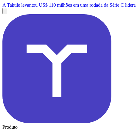
A Taktile levantou US$ 110 milhões em uma rodada da Série C lidera
Produto