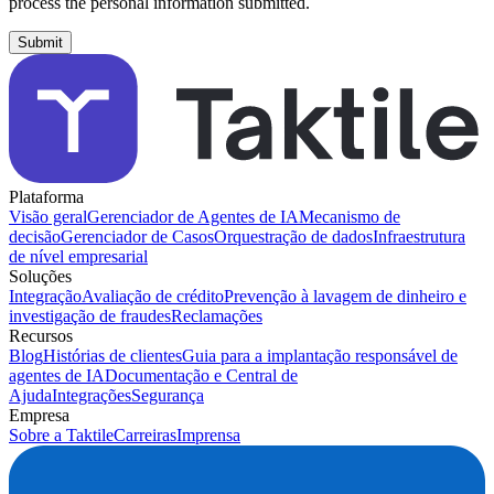
process the personal information submitted.
Plataforma
Visão geral
Gerenciador de Agentes de IA
Mecanismo de
decisão
Gerenciador de Casos
Orquestração de dados
Infraestrutura
de nível empresarial
Soluções
Integração
Avaliação de crédito
Prevenção à lavagem de dinheiro e
investigação de fraudes
Reclamações
Recursos
Blog
Histórias de clientes
Guia para a implantação responsável de
agentes de IA
Documentação e Central de
Ajuda
Integrações
Segurança
Empresa
Sobre a Taktile
Carreiras
Imprensa