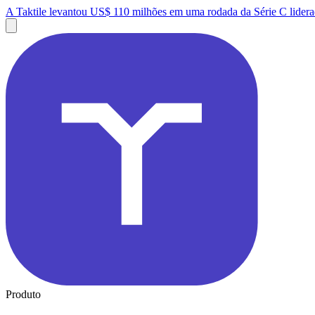
A Taktile levantou US$ 110 milhões em uma rodada da Série C lidera
Produto