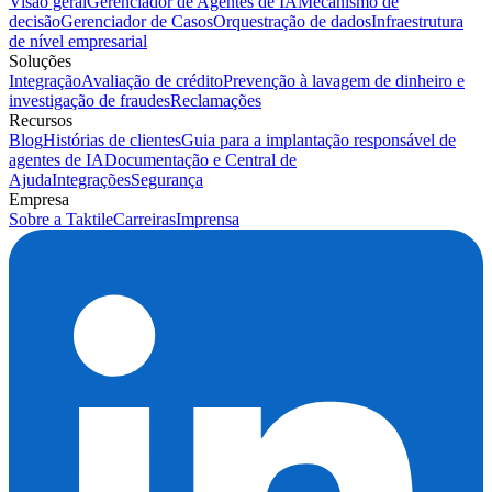
Visão geral
Gerenciador de Agentes de IA
Mecanismo de
decisão
Gerenciador de Casos
Orquestração de dados
Infraestrutura
de nível empresarial
Soluções
Integração
Avaliação de crédito
Prevenção à lavagem de dinheiro e
investigação de fraudes
Reclamações
Recursos
Blog
Histórias de clientes
Guia para a implantação responsável de
agentes de IA
Documentação e Central de
Ajuda
Integrações
Segurança
Empresa
Sobre a Taktile
Carreiras
Imprensa