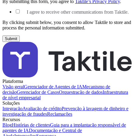
By submitting this form, you agree to
Taktile’s Privacy Policy
.
I agree to receive other communications from Taktile.
By clicking submit below, you consent to allow Taktile to store and
process the personal information submitted.
Plataforma
Visão geral
Gerenciador de Agentes de IA
Mecanismo de
decisão
Gerenciador de Casos
Orquestração de dados
Infraestrutura
de nível empresarial
Soluções
Integração
Avaliação de crédito
Prevenção à lavagem de dinheiro e
investigação de fraudes
Reclamações
Recursos
Blog
Histórias de clientes
Guia para a implantação responsável de
agentes de IA
Documentação e Central de
Ajuda
Integrações
Segurança