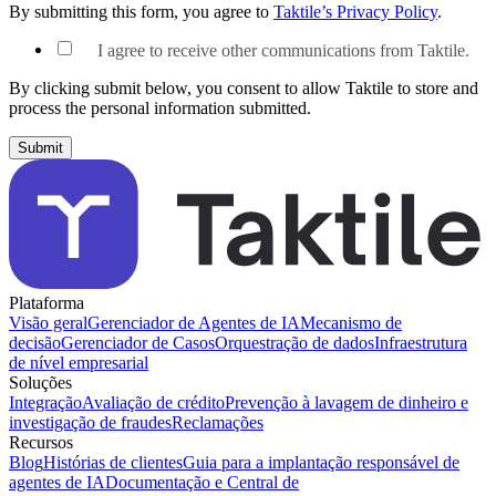
By submitting this form, you agree to
Taktile’s Privacy Policy
.
I agree to receive other communications from Taktile.
By clicking submit below, you consent to allow Taktile to store and
process the personal information submitted.
Plataforma
Visão geral
Gerenciador de Agentes de IA
Mecanismo de
decisão
Gerenciador de Casos
Orquestração de dados
Infraestrutura
de nível empresarial
Soluções
Integração
Avaliação de crédito
Prevenção à lavagem de dinheiro e
investigação de fraudes
Reclamações
Recursos
Blog
Histórias de clientes
Guia para a implantação responsável de
agentes de IA
Documentação e Central de