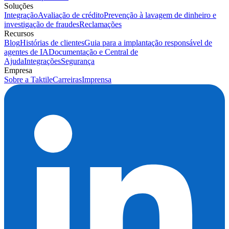
Soluções
Integração
Avaliação de crédito
Prevenção à lavagem de dinheiro e
investigação de fraudes
Reclamações
Recursos
Blog
Histórias de clientes
Guia para a implantação responsável de
agentes de IA
Documentação e Central de
Ajuda
Integrações
Segurança
Empresa
Sobre a Taktile
Carreiras
Imprensa