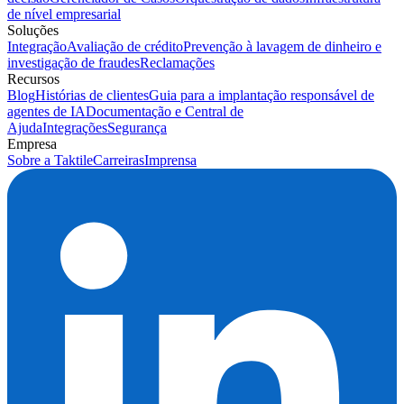
de nível empresarial
Soluções
Integração
Avaliação de crédito
Prevenção à lavagem de dinheiro e
investigação de fraudes
Reclamações
Recursos
Blog
Histórias de clientes
Guia para a implantação responsável de
agentes de IA
Documentação e Central de
Ajuda
Integrações
Segurança
Empresa
Sobre a Taktile
Carreiras
Imprensa